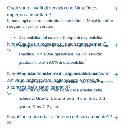
Quali sono i livelli di servizio che NinjaOne si
impegna a rispettare?
In base agli accordi contrattuali con i clienti, NinjaOne offre
i seguenti livelli di servizio:
Disponibilità del servizio (tempo di disponibilità
NinjaOne ha un processo di patch management?
dell’applicazione): In base all’accordo con il cliente
Sì
specifico, NinjaOne garantisce livelli di servizio
graduali fino al 99,9% di disponibilità.
NinjaOne mantiene versioni aggiornate di software
Risposta alle richieste di assistenza: In base
antivirus, antimalware, antispyware e patch di
all’accordo con il cliente specifico, NinjaOne fornisce
sicurezza dei sistemi operativi?
tempi di risposta in funzione della gravità della
Sì
richiesta: Grav 1: 1 ora, Grav 2: 4 ore, Grav 3: 1
giorno, Grav 4: 2 giorni
NinjaOne cripta i dati all’interno del suo ambiente??
Sì