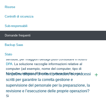
Domande frequenti
Risorse
Controlli di sicurezza
Italiano
Sub-responsabili
Domande frequenti
Backup Saas
Quali tipi di dati PII sono memorizzati in NinjaOne?
Stato
Generalmente, NinjaOne non tratta dati personali e/o
sensibili; per maggiori dettagli puoi consultare il nostro
DPA
. La soluzione raccoglie informazioni relative al
computer (ad esempio, nome del computer, tipo di
hardware, indirizzo IP locale, struttura dei file, ecc.)
NinjaOne dispone di criteri, procedure e/o processi
scritti per garantire la corretta gestione e
supervisione del personale per la preparazione, la
revisione e l’esecuzione delle proprie operazioni?
Sì